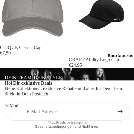
Tasch
Rucks
Mütze
Caps
CLIQUE Classic Cap
€7,50
Sportausrüs
Access
CRAFT Ability Logo Cap
€24,95
DEIN TEAM. DEIN STYLE.
Datenschutzerklärung
Hol Dir exklusive Deals
Neue Kollektionen, exklusive Rabatte und alles für Dein Team –
Impressum
direkt in Dein Postfach.
Widerrufsrecht
E-Mail
Kontaktinformationen
AGB
© 2026
delamo teamsports
Geschäftsbedingungen und Richtlinien