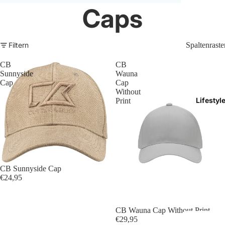
Caps
Trikots
Shorts
Filtern
Spaltenraste
Traini
CB
CB
Sunnyside
Wauna
Traini
Cap
Cap
Without
Lifestyl
Print
Stutze
Funkt
Präsen
CB Sunnyside Cap
Jacken
€24,95
Torwar
CB Wauna Cap Without Print
Schied
€29,95