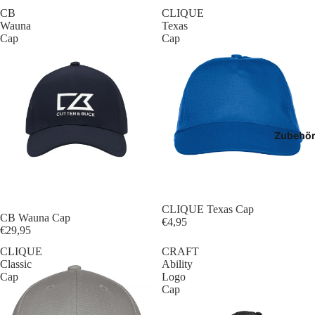
CB
CLIQUE
T-Shir
Wauna
Texas
Cap
Cap
Polos
Hoodie
Jacken
Zubehö
Hosen
Shorts
CLIQUE Texas Cap
CB Wauna Cap
€4,95
€29,95
CLIQUE
CRAFT
Classic
Ability
Cap
Logo
Cap