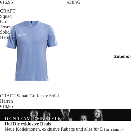
€16,95
€18,95
T-Shir
CRAFT
Squad
Polos
Go
Jersey
Hoodie
Solid
Herren
Jacken
Zubehö
Hosen
Shorts
CRAFT Squad Go Jersey Solid
Herren
€18,95
DEIN TEAM. DEIN STYLE.
Datenschutzerklärung
Hol Dir exklusive Deals
Neue Kollektionen, exklusive Rabatte und alles für Dein Team –