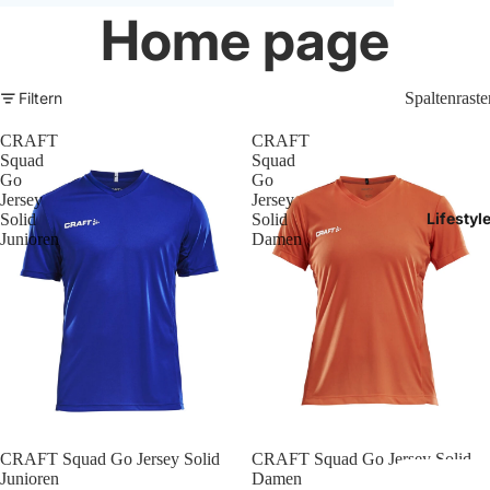
Home page
Trikots
Shorts
Filtern
Spaltenraste
Traini
CRAFT
CRAFT
Squad
Squad
Traini
Go
Go
Jersey
Jersey
Lifestyl
Solid
Solid
Stutze
Junioren
Damen
Funkt
Präsen
Jacken
Torwar
CRAFT Squad Go Jersey Solid
CRAFT Squad Go Jersey Solid
Schied
Junioren
Damen