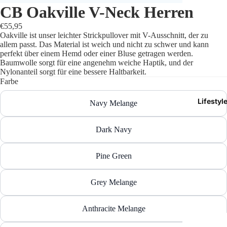
CB Oakville V-Neck Herren
Trikots
€55,95
Oakville ist unser leichter Strickpullover mit V-Ausschnitt, der zu
Shorts
allem passt. Das Material ist weich und nicht zu schwer und kann
perfekt über einem Hemd oder einer Bluse getragen werden.
Traini
Baumwolle sorgt für eine angenehm weiche Haptik, und der
Nylonanteil sorgt für eine bessere Haltbarkeit.
Farbe
Traini
Lifestyl
Navy Melange
Stutze
Funkt
Dark Navy
Präsen
Pine Green
Jacken
Grey Melange
Torwar
Anthracite Melange
Schied