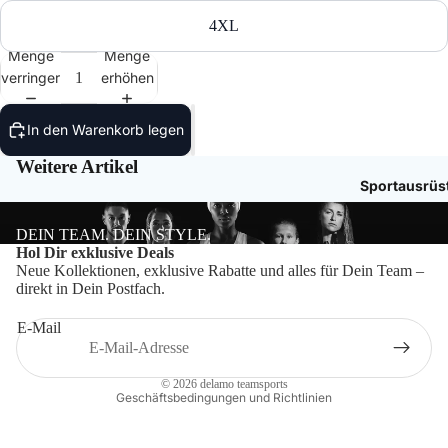
Tasch
4XL
Menge
Menge
Rucks
verringern
erhöhen
Mütze
In den Warenkorb legen
Caps
Weitere Artikel
Sportausrüs
Access
DEIN TEAM. DEIN STYLE.
Datenschutzerklärung
Hol Dir exklusive Deals
Neue Kollektionen, exklusive Rabatte und alles für Dein Team –
Impressum
direkt in Dein Postfach.
Widerrufsrecht
E-Mail
Kontaktinformationen
AGB
© 2026
delamo teamsports
Geschäftsbedingungen und Richtlinien