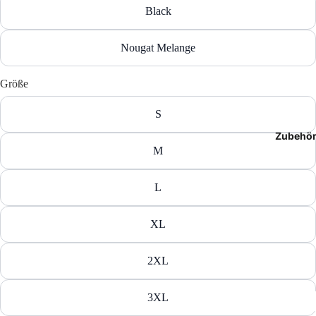
Black
T-Shir
Polos
Nougat Melange
Hoodie
Größe
Jacken
S
Zubehö
Hosen
M
Shorts
L
XL
2XL
3XL