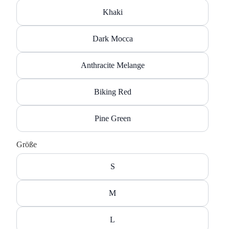
Khaki
Dark Mocca
Anthracite Melange
Biking Red
Pine Green
Größe
S
M
L