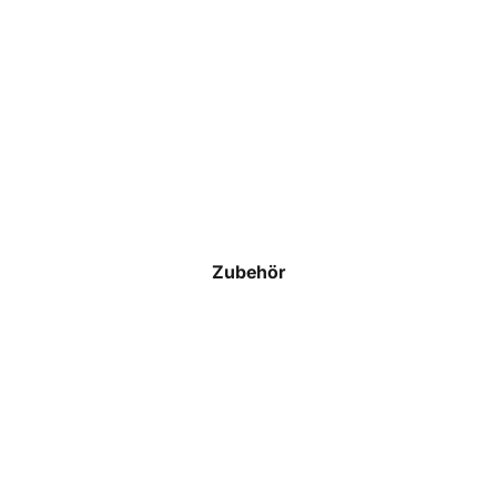
Schiedsrichter
T-Shirts
Polos
Hoodies & Sweatshirts
Jacken & Westen
Hosen
Zubehör
Shorts