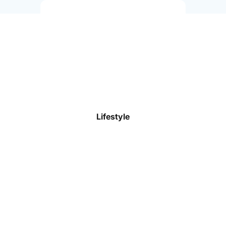
Trikots
Shorts
Trainingsoberteile
Trainingshosen
Stutzen & Socken
Lifestyle
Funktionswäsche
Präsentationskleidung
Jacken & Westen
Torwart