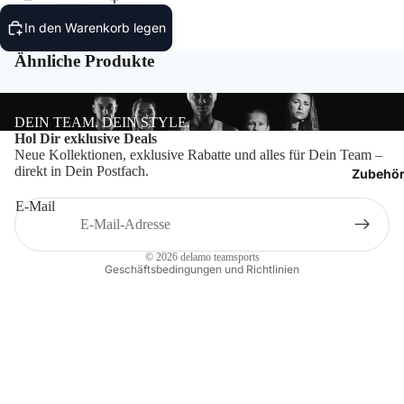
T-Shir
In den Warenkorb legen
Polos
Ähnliche Produkte
Hoodie
DEIN TEAM. DEIN STYLE.
Datenschutzerklärung
Hol Dir exklusive Deals
Jacken
Neue Kollektionen, exklusive Rabatte und alles für Dein Team –
Impressum
direkt in Dein Postfach.
Zubehö
Hosen
Widerrufsrecht
E-Mail
Kontaktinformationen
Shorts
AGB
© 2026
delamo teamsports
Geschäftsbedingungen und Richtlinien