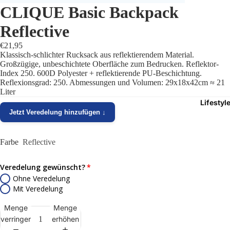
CLIQUE Basic Backpack
Trikots
Reflective
Shorts
€21,95
Klassisch-schlichter Rucksack aus reflektierendem Material.
Traini
Großzügige, unbeschichtete Oberfläche zum Bedrucken. Reflektor-
Index 250. 600D Polyester + reflektierende PU-Beschichtung.
Reflexionsgrad: 250. Abmessungen und Volumen: 29x18x42cm ≈ 21
Traini
Liter
Lifestyl
Stutze
Jetzt Veredelung hinzufügen ↓
Funkt
Farbe
Reflective
Präsen
Veredelung gewünscht?
Jacken
Ohne Veredelung
Mit Veredelung
Torwar
Menge
Menge
verringern
erhöhen
Schied