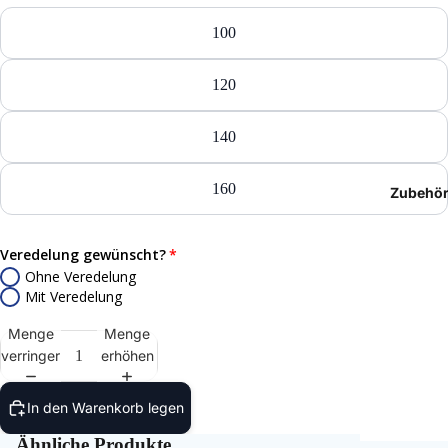
T-Shir
100
Polos
120
Hoodie
140
Jacken
160
Zubehö
Hosen
Shorts
Veredelung gewünscht?
Ohne Veredelung
Mit Veredelung
Menge
Menge
verringern
erhöhen
In den Warenkorb legen
Ähnliche Produkte