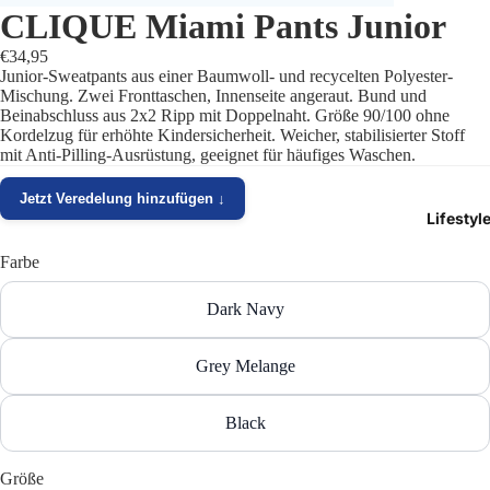
CLIQUE Miami Pants Junior
Trikots
€34,95
Junior-Sweatpants aus einer Baumwoll- und recycelten Polyester-
Shorts
Mischung. Zwei Fronttaschen, Innenseite angeraut. Bund und
Beinabschluss aus 2x2 Ripp mit Doppelnaht. Größe 90/100 ohne
Traini
Kordelzug für erhöhte Kindersicherheit. Weicher, stabilisierter Stoff
mit Anti-Pilling-Ausrüstung, geeignet für häufiges Waschen.
Traini
Jetzt Veredelung hinzufügen ↓
Lifestyl
Stutze
Farbe
Funkt
Dark Navy
Präsen
Grey Melange
Jacken
Torwar
Black
Schied
Größe