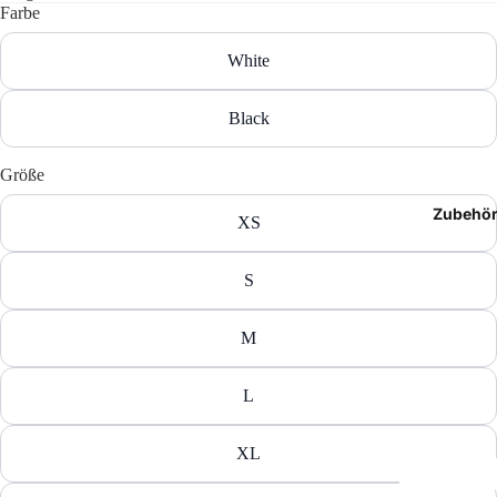
Farbe
T-Shir
White
Polos
Black
Hoodie
Jacken
Größe
Zubehö
Hosen
XS
Shorts
S
M
L
XL