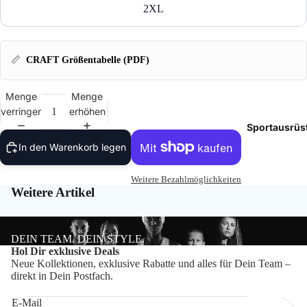
Tasch
2XL
Rucks
📏
CRAFT Größentabelle (PDF)
Mütze
Menge
Menge
Caps
verringern
erhöhen
Sportausrüs
Access
In den Warenkorb legen
Weitere Bezahlmöglichkeiten
Weitere Artikel
DEIN TEAM. DEIN STYLE.
Datenschutzerklärung
Hol Dir exklusive Deals
Neue Kollektionen, exklusive Rabatte und alles für Dein Team –
Impressum
direkt in Dein Postfach.
Widerrufsrecht
E-Mail