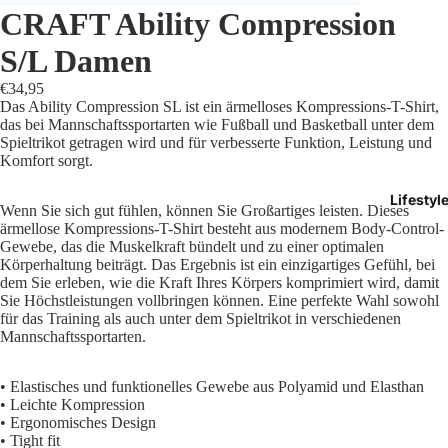
CRAFT Ability Compression
Trikots
S/L Damen
Shorts
€34,95
Das Ability Compression SL ist ein ärmelloses Kompressions-T-Shirt,
Traini
das bei Mannschaftssportarten wie Fußball und Basketball unter dem
Spieltrikot getragen wird und für verbesserte Funktion, Leistung und
Komfort sorgt.
Traini
Lifestyl
Stutze
Wenn Sie sich gut fühlen, können Sie Großartiges leisten. Dieses
ärmellose Kompressions-T-Shirt besteht aus modernem Body-Control-
Gewebe, das die Muskelkraft bündelt und zu einer optimalen
Funkt
Körperhaltung beiträgt. Das Ergebnis ist ein einzigartiges Gefühl, bei
dem Sie erleben, wie die Kraft Ihres Körpers komprimiert wird, damit
Präsen
Sie Höchstleistungen vollbringen können. Eine perfekte Wahl sowohl
für das Training als auch unter dem Spieltrikot in verschiedenen
Mannschaftssportarten.
Jacken
Torwar
• Elastisches und funktionelles Gewebe aus Polyamid und Elasthan
• Leichte Kompression
• Ergonomisches Design
Schied
• Tight fit