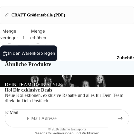
T-Shir
📏
CRAFT Größentabelle (PDF)
Polos
Menge
Menge
Hoodie
verringern
erhöhen
Jacken
In den Warenkorb legen
Zubehö
Hosen
Ähnliche Produkte
Shorts
DEIN TEAM. DEIN STYLE.
Datenschutzerklärung
Hol Dir exklusive Deals
Neue Kollektionen, exklusive Rabatte und alles für Dein Team –
Impressum
direkt in Dein Postfach.
Widerrufsrecht
E-Mail
Kontaktinformationen
AGB
© 2026
delamo teamsports
Geschäftsbedingungen und Richtlinien