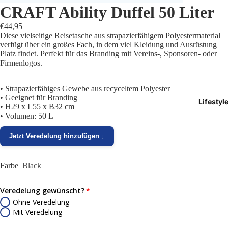
CRAFT Ability Duffel 50 Liter
Trikots
€44,95
Diese vielseitige Reisetasche aus strapazierfähigem Polyestermaterial
Shorts
verfügt über ein großes Fach, in dem viel Kleidung und Ausrüstung
Platz findet. Perfekt für das Branding mit Vereins-, Sponsoren- oder
Traini
Firmenlogos.
Traini
• Strapazierfähiges Gewebe aus recyceltem Polyester
• Geeignet für Branding
Lifestyl
Stutze
• H29 x L55 x B32 cm
• Volumen: 50 L
Funkt
Jetzt Veredelung hinzufügen ↓
Präsen
Farbe
Black
Jacken
Veredelung gewünscht?
Torwar
Ohne Veredelung
Mit Veredelung
Schied