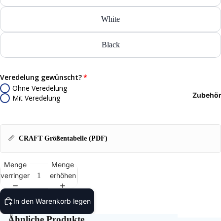
T-Shir
White
Polos
Black
Hoodie
Jacken
Veredelung gewünscht?
Ohne Veredelung
Zubehö
Mit Veredelung
Hosen
Shorts
📏
CRAFT Größentabelle (PDF)
Menge
Menge
verringern
erhöhen
In den Warenkorb legen
Ähnliche Produkte