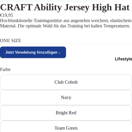
CRAFT Ability Jersey High Hat
Trikots
€19,95
Hochfunktionelle Trainingsmütze aus angenehm weichem, elastischem
Shorts
Material. Die optimale Wahl für das Training bei kalten Temperaturen.
Traini
ONE SIZE
Traini
Jetzt Veredelung hinzufügen ↓
Lifestyl
Stutze
Farbe
Funkt
Club Cobolt
Präsen
Navy
Jacken
Bright Red
Torwar
Schied
Team Green