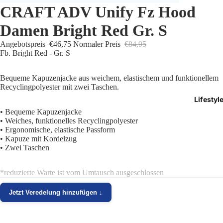
CRAFT ADV Unify Fz Hood
Trikots
Damen Bright Red Gr. S
Shorts
Angebotspreis
€46,75
Normaler Preis
€84,95
Fb. Bright Red - Gr. S
Traini
Bequeme Kapuzenjacke aus weichem, elastischem und funktionellem
Traini
Recyclingpolyester mit zwei Taschen.
Lifestyl
Stutze
• Bequeme Kapuzenjacke
• Weiches, funktionelles Recyclingpolyester
Funkt
• Ergonomische, elastische Passform
• Kapuze mit Kordelzug
Präsen
• Zwei Taschen
Jacken
*reduzierte Warte ist vom Umtausch ausgeschlossen
Torwar
Jetzt Veredelung hinzufügen ↓
Schied