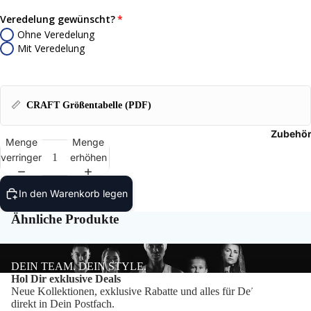
T-Shir
Veredelung gewünscht?
Ohne Veredelung
Polos
Mit Veredelung
Hoodie
📏
CRAFT Größentabelle (PDF)
Jacken
Zubehö
Hosen
Menge
Menge
verringern
erhöhen
Shorts
In den Warenkorb legen
Ähnliche Produkte
DEIN TEAM. DEIN STYLE.
Datenschutzerklärung
Hol Dir exklusive Deals
Neue Kollektionen, exklusive Rabatte und alles für Dein Team –
Impressum
direkt in Dein Postfach.