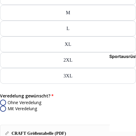
Tasch
M
Rucks
L
Mütze
XL
Caps
Sportausrüs
Access
2XL
3XL
Veredelung gewünscht?
Ohne Veredelung
Mit Veredelung
📏
CRAFT Größentabelle (PDF)