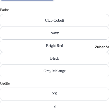
T-Shir
Farbe
Polos
Club Cobolt
Hoodie
Navy
Jacken
Bright Red
Zubehö
Hosen
Black
Shorts
Grey Melange
Größe
XS
S