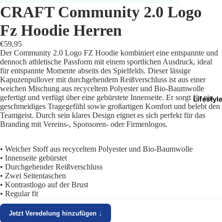
CRAFT Community 2.0 Logo
Trikots
Fz Hoodie Herren
Shorts
€59,95
Der Community 2.0 Logo FZ Hoodie kombiniert eine entspannte und
Traini
dennoch athletische Passform mit einem sportlichen Ausdruck, ideal
für entspannte Momente abseits des Spielfelds. Dieser lässige
Kapuzenpullover mit durchgehendem Reißverschluss ist aus einer
Traini
weichen Mischung aus recyceltem Polyester und Bio-Baumwolle
gefertigt und verfügt über eine gebürstete Innenseite. Er sorgt für ein
Lifestyl
Stutze
geschmeidiges Tragegefühl sowie großartigen Komfort und belebt den
Teamgeist. Durch sein klares Design eignet es sich perfekt für das
Branding mit Vereins-, Sponsoren- oder Firmenlogos.
Funkt
Präsen
• Weicher Stoff aus recyceltem Polyester und Bio-Baumwolle
• Innenseite gebürstet
• Durchgehender Reißverschluss
Jacken
• Zwei Seitentaschen
• Kontrastlogo auf der Brust
Torwar
• Regular fit
Schied
Jetzt Veredelung hinzufügen ↓