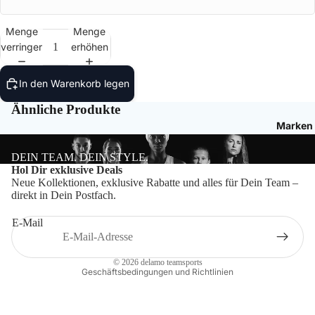
Bälle
Menge
Menge
Ballzu
verringern
erhöhen
Schied
In den Warenkorb legen
Ähnliche Produkte
Marken
DEIN TEAM. DEIN STYLE.
Datenschutzerklärung
Hol Dir exklusive Deals
Neue Kollektionen, exklusive Rabatte und alles für Dein Team –
Impressum
direkt in Dein Postfach.
Widerrufsrecht
E-Mail
Kontaktinformationen
AGB
© 2026
delamo teamsports
Geschäftsbedingungen und Richtlinien
Craft