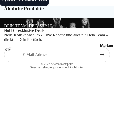
Bälle
Ähnliche Produkte
Ballzu
Schied
DEIN TEAM. DEIN STYLE.
Datenschutzerklärung
Hol Dir exklusive Deals
Neue Kollektionen, exklusive Rabatte und alles für Dein Team –
Impressum
direkt in Dein Postfach.
Widerrufsrecht
Marken
E-Mail
Kontaktinformationen
AGB
© 2026
delamo teamsports
Geschäftsbedingungen und Richtlinien
Craft