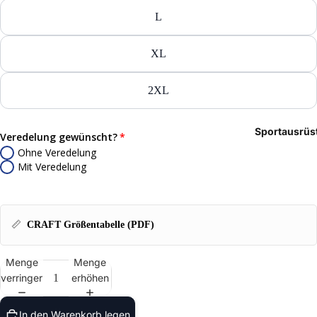
Tasch
L
Rucks
XL
Mütze
2XL
Caps
Sportausrüs
Access
Veredelung gewünscht?
Ohne Veredelung
Mit Veredelung
📏
CRAFT Größentabelle (PDF)
Menge
Menge
verringern
erhöhen
In den Warenkorb legen