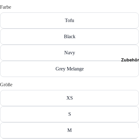
T-Shir
Farbe
Polos
Tofu
Hoodie
Black
Jacken
Navy
Zubehö
Hosen
Grey Melange
Shorts
Größe
XS
S
M