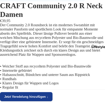
CRAFT Community 2.0 R Neck
Trikots
Damen
Shorts
€39,95
Der Community 2.0 Roundneck ist ein modernes Sweatshirt mit
Traini
normaler Passform und sportlichem Look für entspannte Momente
abseits des Spielfelds. Dieser lässige Pullover besteht aus einer
weichen Mischung aus recyceltem Polyester und Bio-Baumwolle und
Traini
verfügt über eine gebürstete Innenseite. Er sorgt für ein geschmeidiges
Tragegefühl sowie hohen Komfort und belebt den Teamgeist. Das
Lifestyl
Stutze
Kleidungsstück zeichnet sich durch ein klares Design aus und bietet
ausreichend Platz für Wappen und Sponsorenlogos.
Funkt
• Weicher Stoff aus recyceltem Polyester und Bio-Baumwolle
Präsen
• Innenseite gebürstet
• Halsausschnitt, Bündchen und unterer Saum aus Rippstrick
• Rundhals
Jacken
• Klares Design für Wappen und Logos
• Regular fit
Torwar
Jetzt Veredelung hinzufügen ↓
Schied