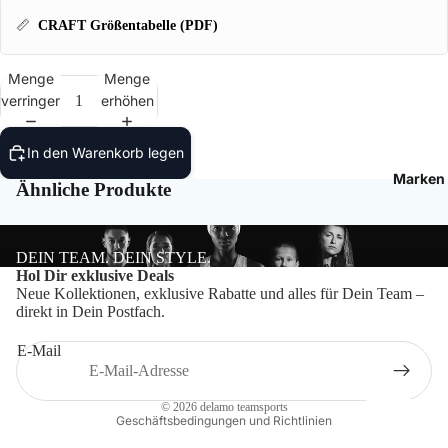
Bälle
📏
CRAFT Größentabelle (PDF)
Ballzu
Menge
Menge
Schied
verringern
erhöhen
In den Warenkorb legen
Marken
Ähnliche Produkte
DEIN TEAM. DEIN STYLE.
Datenschutzerklärung
Hol Dir exklusive Deals
Neue Kollektionen, exklusive Rabatte und alles für Dein Team –
Impressum
direkt in Dein Postfach.
Widerrufsrecht
E-Mail
Kontaktinformationen
AGB
© 2026
delamo teamsports
Geschäftsbedingungen und Richtlinien
Craft