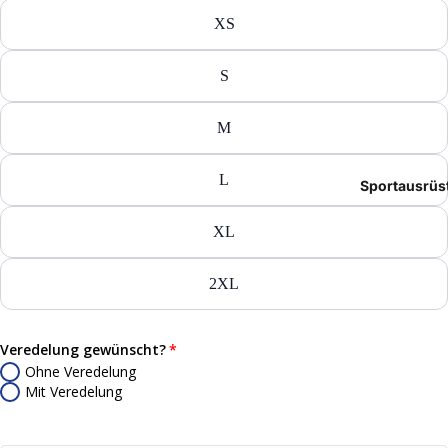
Tasch
XS
Rucks
S
Mütze
M
Caps
L
Sportausrüs
Access
XL
2XL
Veredelung gewünscht?
Ohne Veredelung
Mit Veredelung