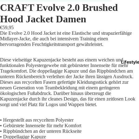
CRAFT Evolve 2.0 Brushed
Trikots
Hood Jacket Damen
Shorts
€59,95
Die Evolve 2.0 Hood Jacket ist eine Elastische und strapazierfähige
Traini
Midlayer-Jacke, die auch bei intensivem Training einen
hervorragenden Feuchtigkeitstransport gewährleistet.
Traini
Diese vielseitige Kapuzenjacke besteht aus einem weichen und
Lifestyl
Stutze
funktionalen Polyestergewebe mit gebürsteter Innenseite für mehr
Tragekomfort. Die doppellagige Kapuze und das Rippbündchen am
unteren Rückenbereich verleihen der Jacke ihren lässigen Ausdruck.
Funkt
Dieses aus recycelten Fasern gefertigte Kleidungsstück gehört zur
neuen Generation von Teambekleidung mit einem geringeren
Präsen
ökologischen Fußabdruck. Darüber hinaus überzeugt die
Kapuzenjacke durch ihr cleanes Design, das für einen zeitlosen Look
sorgt und viel Platz für Logos und Wappen bietet.
Jacken
Torwar
• Hergestellt aus recyceltem Polyester
• Gebürstete Innenseite für mehr Komfort
• Rippbündchen an der unteren Rückseite
Schied
• Doppellagige Kapuze