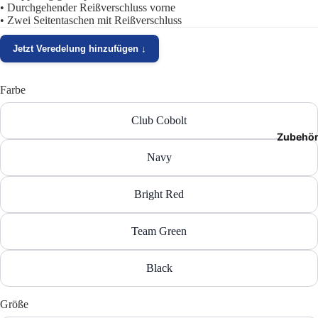
• Durchgehender Reißverschluss vorne
T-Shir
• Zwei Seitentaschen mit Reißverschluss
Polos
Jetzt Veredelung hinzufügen ↓
Hoodie
Farbe
Jacken
Club Cobolt
Zubehö
Hosen
Navy
Shorts
Bright Red
Team Green
Black
Größe