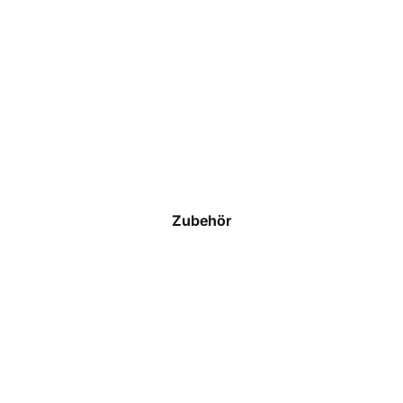
Schiedsrichter
T-Shirts
Polos
Hoodies & Sweatshirts
Jacken & Westen
Hosen
Zubehör
Shorts