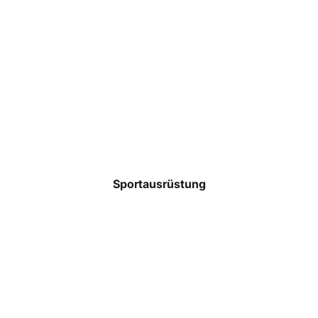
Taschen
Rucksäcke
Mützen
Caps
Accessoires
Sportausrüstung