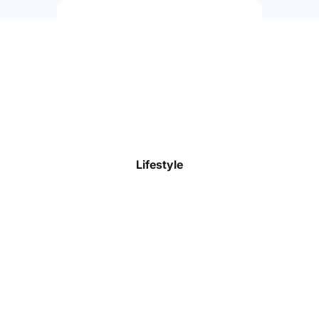
Trikots
Shorts
Trainingsoberteile
Trainingshosen
Stutzen & Socken
Lifestyle
Funktionswäsche
Präsentationskleidung
Jacken & Westen
Torwart