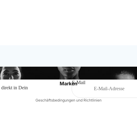
Bälle
Ballzubehör
Schiedsrichterbedarf
Datenschutzerklärung
Impressum
Widerrufsrecht
Kontaktinformationen
E-Mail
Marken
 direkt in Dein
AGB
Geschäftsbedingungen und Richtlinien