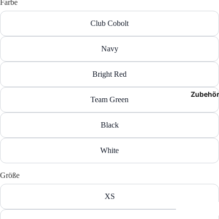
Farbe
T-Shir
Club Cobolt
Polos
Navy
Hoodie
Bright Red
Jacken
Zubehö
Hosen
Team Green
Shorts
Black
White
Größe
XS