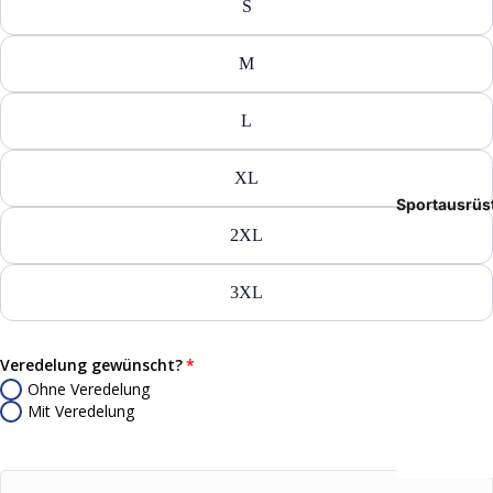
S
Tasch
Rucks
M
Mütze
L
Caps
XL
Sportausrüs
Access
2XL
3XL
Veredelung gewünscht?
Ohne Veredelung
Mit Veredelung