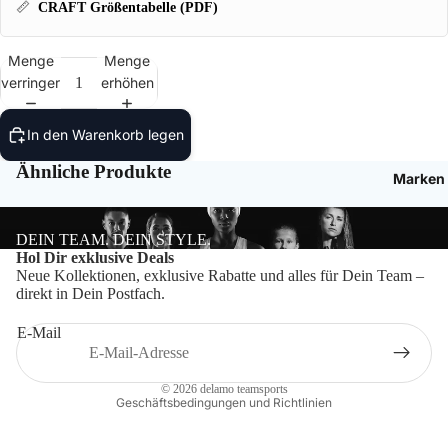
Bälle
📏
CRAFT Größentabelle (PDF)
Ballzu
Menge
Menge
verringern
erhöhen
Schied
In den Warenkorb legen
Ähnliche Produkte
Marken
DEIN TEAM. DEIN STYLE.
Datenschutzerklärung
Hol Dir exklusive Deals
Neue Kollektionen, exklusive Rabatte und alles für Dein Team –
Impressum
direkt in Dein Postfach.
Widerrufsrecht
E-Mail
Kontaktinformationen
AGB
© 2026
delamo teamsports
Geschäftsbedingungen und Richtlinien
Craft