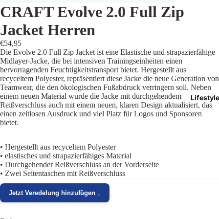
CRAFT Evolve 2.0 Full Zip
Trikots
Jacket Herren
Shorts
€54,95
Die Evolve 2.0 Full Zip Jacket ist eine Elastische und strapazierfähige
Traini
Midlayer-Jacke, die bei intensiven Trainingseinheiten einen
hervorragenden Feuchtigkeitstransport bietet. Hergestellt aus
recyceltem Polyester, repräsentiert diese Jacke die neue Generation von
Traini
Teamwear, die den ökologischen Fußabdruck verringern soll. Neben
einem neuen Material wurde die Jacke mit durchgehendem
Lifestyl
Stutze
Reißverschluss auch mit einem neuen, klaren Design aktualisiert, das
einen zeitlosen Ausdruck und viel Platz für Logos und Sponsoren
bietet.
Funkt
Präsen
• Hergestellt aus recyceltem Polyester
• elastisches und strapazierfähiges Material
• Durchgehender Reißverschluss an der Vorderseite
Jacken
• Zwei Seitentaschen mit Reißverschluss
Torwar
Jetzt Veredelung hinzufügen ↓
Schied