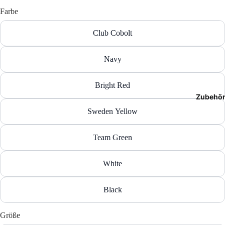
T-Shir
Farbe
Polos
Club Cobolt
Hoodie
Navy
Jacken
Bright Red
Zubehö
Hosen
Sweden Yellow
Shorts
Team Green
White
Black
Größe