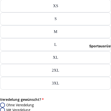
Tasch
XS
Rucks
S
Mütze
M
Caps
L
Sportausrüs
Access
XL
2XL
3XL
Veredelung gewünscht?
Ohne Veredelung
Mit Veredelung