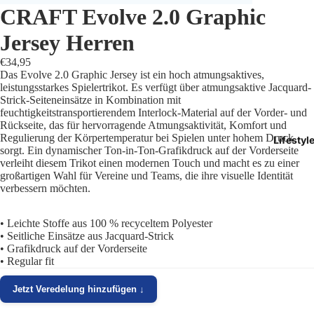
CRAFT Evolve 2.0 Graphic
Trikots
Jersey Herren
Shorts
€34,95
Das Evolve 2.0 Graphic Jersey ist ein hoch atmungsaktives,
Traini
leistungsstarkes Spielertrikot. Es verfügt über atmungsaktive Jacquard-
Strick-Seiteneinsätze in Kombination mit
feuchtigkeitstransportierendem Interlock-Material auf der Vorder- und
Traini
Rückseite, das für hervorragende Atmungsaktivität, Komfort und
Regulierung der Körpertemperatur bei Spielen unter hohem Druck
Lifestyl
Stutze
sorgt. Ein dynamischer Ton-in-Ton-Grafikdruck auf der Vorderseite
verleiht diesem Trikot einen modernen Touch und macht es zu einer
großartigen Wahl für Vereine und Teams, die ihre visuelle Identität
Funkt
verbessern möchten.
Präsen
• Leichte Stoffe aus 100 % recyceltem Polyester
• Seitliche Einsätze aus Jacquard-Strick
Jacken
• Grafikdruck auf der Vorderseite
• Regular fit
Torwar
Jetzt Veredelung hinzufügen ↓
Schied