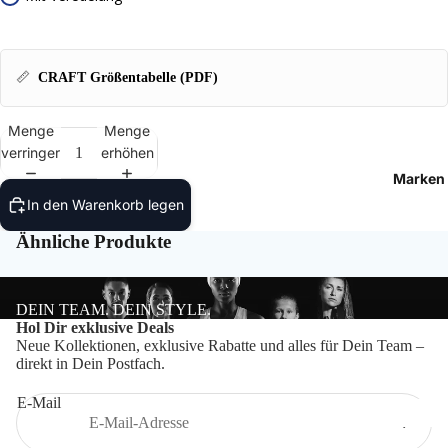
Bälle
Ballzu
📏
CRAFT Größentabelle (PDF)
Schied
Menge
Menge
verringern
erhöhen
Marken
In den Warenkorb legen
Ähnliche Produkte
DEIN TEAM. DEIN STYLE.
Datenschutzerklärung
Hol Dir exklusive Deals
Neue Kollektionen, exklusive Rabatte und alles für Dein Team –
Impressum
direkt in Dein Postfach.
Widerrufsrecht
E-Mail
Kontaktinformationen
AGB
Craft