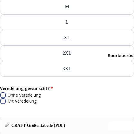
Tasch
M
Rucks
L
Mütze
XL
Caps
2XL
Sportausrüs
Access
3XL
Veredelung gewünscht?
Ohne Veredelung
Mit Veredelung
📏
CRAFT Größentabelle (PDF)