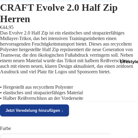
CRAFT Evolve 2.0 Half Zip
Trikots
Herren
Shorts
€44,95
Das Evolve 2.0 Half Zip ist ein elastisches und strapazierfähiges
Traini
Midlayer-Trikot, das bei intensiven Trainingseinheiten einen
hervorragenden Feuchtigkeitstransport bietet. Dieses aus recyceltem
Polyester hergestellte Half Zip repräsentiert die neue Generation von
Traini
Teamwear, die den ökologischen Fußabdruck verringern soll. Neben
einem neuen Material wurde das Trikot mit halbem Reißverschluss
Lifestyl
Stutze
auch mit einem neuen, klaren Design aktualisiert, das einen zeitlosen
Ausdruck und viel Platz für Logos und Sponsoren bietet.
Funkt
• Hergestellt aus recyceltem Polyester
Präsen
• elastisches und strapazierfähiges Material
• Halber Reißverschluss an der Vorderseite
Jacken
Jetzt Veredelung hinzufügen ↓
Torwar
Farbe
Schied