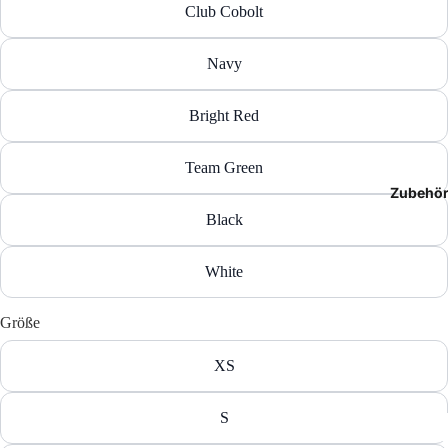
Club Cobolt
T-Shir
Navy
Polos
Hoodie
Bright Red
Jacken
Team Green
Zubehö
Hosen
Black
Shorts
White
Größe
XS
S