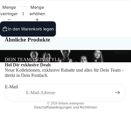
Bälle
Menge
Menge
verringern
erhöhen
Ballzu
Schied
In den Warenkorb legen
Ähnliche Produkte
Marken
DEIN TEAM. DEIN STYLE.
Datenschutzerklärung
Hol Dir exklusive Deals
Neue Kollektionen, exklusive Rabatte und alles für Dein Team –
Impressum
direkt in Dein Postfach.
Widerrufsrecht
E-Mail
Kontaktinformationen
AGB
© 2026
delamo teamsports
Geschäftsbedingungen und Richtlinien
Craft