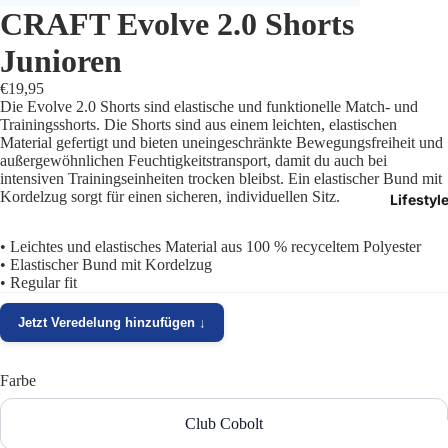
CRAFT Evolve 2.0 Shorts
Trikots
Junioren
Shorts
€19,95
Die Evolve 2.0 Shorts sind elastische und funktionelle Match- und
Traini
Trainingsshorts. Die Shorts sind aus einem leichten, elastischen
Material gefertigt und bieten uneingeschränkte Bewegungsfreiheit und
außergewöhnlichen Feuchtigkeitstransport, damit du auch bei
Traini
intensiven Trainingseinheiten trocken bleibst. Ein elastischer Bund mit
Kordelzug sorgt für einen sicheren, individuellen Sitz.
Lifestyl
Stutze
• Leichtes und elastisches Material aus 100 % recyceltem Polyester
Funkt
• Elastischer Bund mit Kordelzug
• Regular fit
Präsen
Jetzt Veredelung hinzufügen ↓
Jacken
Farbe
Torwar
Club Cobolt
Schied