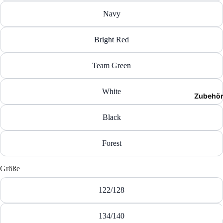
T-Shir
Navy
Polos
Bright Red
Hoodie
Team Green
Jacken
White
Zubehö
Hosen
Black
Shorts
Forest
Größe
122/128
134/140