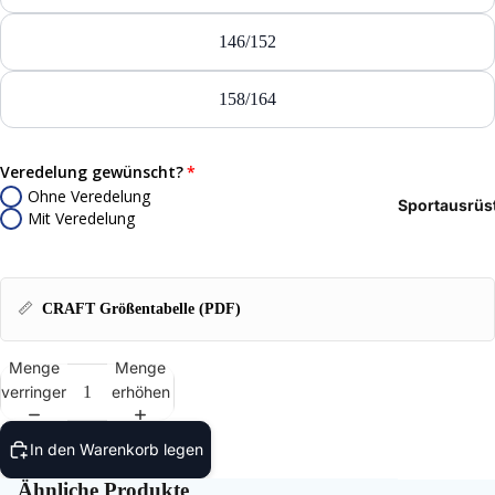
Tasch
146/152
Rucks
158/164
Mütze
Caps
Veredelung gewünscht?
Ohne Veredelung
Sportausrüs
Access
Mit Veredelung
📏
CRAFT Größentabelle (PDF)
Menge
Menge
verringern
erhöhen
In den Warenkorb legen
Ähnliche Produkte