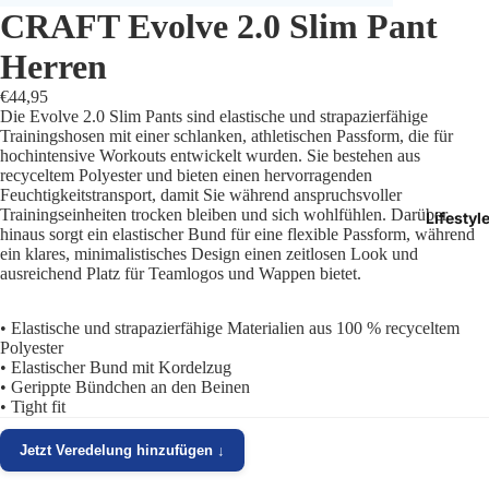
CRAFT Evolve 2.0 Slim Pant
Trikots
Herren
Shorts
€44,95
Die Evolve 2.0 Slim Pants sind elastische und strapazierfähige
Traini
Trainingshosen mit einer schlanken, athletischen Passform, die für
hochintensive Workouts entwickelt wurden. Sie bestehen aus
recyceltem Polyester und bieten einen hervorragenden
Traini
Feuchtigkeitstransport, damit Sie während anspruchsvoller
Trainingseinheiten trocken bleiben und sich wohlfühlen. Darüber
Lifestyl
Stutze
hinaus sorgt ein elastischer Bund für eine flexible Passform, während
ein klares, minimalistisches Design einen zeitlosen Look und
ausreichend Platz für Teamlogos und Wappen bietet.
Funkt
Präsen
• Elastische und strapazierfähige Materialien aus 100 % recyceltem
Polyester
• Elastischer Bund mit Kordelzug
Jacken
• Gerippte Bündchen an den Beinen
• Tight fit
Torwar
Jetzt Veredelung hinzufügen ↓
Schied