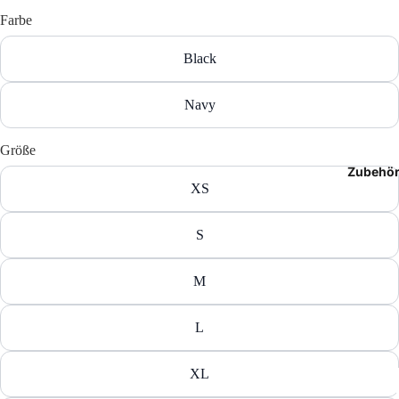
T-Shir
Farbe
Polos
Black
Hoodie
Navy
Jacken
Größe
Zubehö
Hosen
XS
Shorts
S
M
L
XL