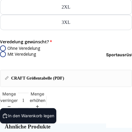
Tasch
2XL
Rucks
3XL
Mütze
Veredelung gewünscht?
Caps
Ohne Veredelung
Mit Veredelung
Sportausrüs
Access
📏
CRAFT Größentabelle (PDF)
Menge
Menge
verringern
erhöhen
In den Warenkorb legen
Ähnliche Produkte