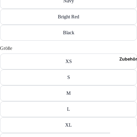
Navy
T-Shir
Bright Red
Polos
Black
Hoodie
Jacken
Größe
Zubehö
Hosen
XS
Shorts
S
M
L
XL