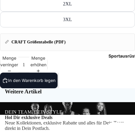
Tasch
2XL
Rucks
3XL
Mütze
📏
CRAFT Größentabelle (PDF)
Caps
Sportausrüs
Access
Menge
Menge
verringern
erhöhen
In den Warenkorb legen
Weitere Artikel
DEIN TEAM. DEIN STYLE.
Datenschutzerklärung
Hol Dir exklusive Deals
Neue Kollektionen, exklusive Rabatte und alles für Dein Team –
Impressum
direkt in Dein Postfach.
Widerrufsrecht