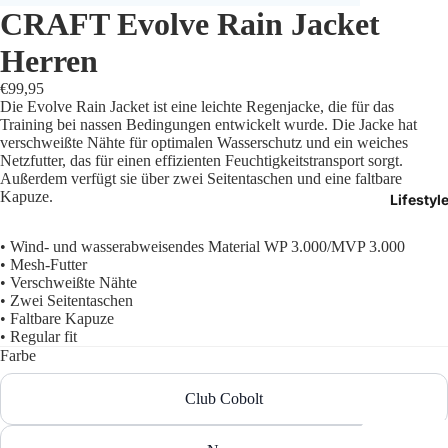
CRAFT Evolve Rain Jacket
Trikots
Herren
Shorts
€99,95
Die Evolve Rain Jacket ist eine leichte Regenjacke, die für das
Traini
Training bei nassen Bedingungen entwickelt wurde. Die Jacke hat
verschweißte Nähte für optimalen Wasserschutz und ein weiches
Netzfutter, das für einen effizienten Feuchtigkeitstransport sorgt.
Traini
Außerdem verfügt sie über zwei Seitentaschen und eine faltbare
Kapuze.
Lifestyl
Stutze
• Wind- und wasserabweisendes Material WP 3.000/MVP 3.000
Funkt
• Mesh-Futter
• Verschweißte Nähte
Präsen
• Zwei Seitentaschen
• Faltbare Kapuze
• Regular fit
Jacken
Farbe
Torwar
Club Cobolt
Schied