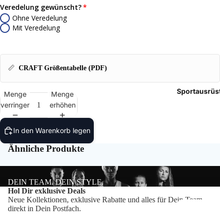
Tasch
Veredelung gewünscht?
Ohne Veredelung
Mit Veredelung
Rucks
Mütze
📏
CRAFT Größentabelle (PDF)
Caps
Sportausrüs
Menge
Menge
Access
verringern
erhöhen
In den Warenkorb legen
Ähnliche Produkte
DEIN TEAM. DEIN STYLE.
Datenschutzerklärung
Hol Dir exklusive Deals
Neue Kollektionen, exklusive Rabatte und alles für Dein Team –
Impressum
direkt in Dein Postfach.
Widerrufsrecht