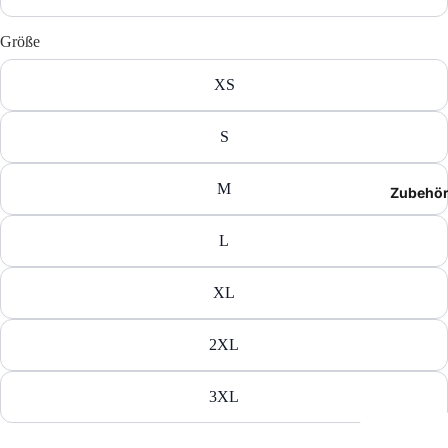
T-Shir
Größe
Polos
XS
Hoodie
S
Jacken
M
Zubehö
Hosen
L
Shorts
XL
2XL
3XL