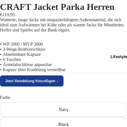
CRAFT Jacket Parka Herren
Trikots
€119,95
Wattierte, lange Jacke mit strapazierfähigem Außenmaterial, die sich
Shorts
ideal zum Aufwärmen bei Kälte oder als warme Jacke für Mitarbeiter,
Helfer und Spieler auf der Bank eignet.
Traini
• WP 3000 / MVP 3000
Traini
• 2-Wege-Reißverschluss
• Abnehmbare Kapuze
Lifestyl
Stutze
• 6 Taschen
• Ärmelabschlüsse anpassbar
• Kapuze über Kordelzug verstellbar
Funkt
Jetzt Veredelung hinzufügen ↓
Präsen
Jacken
Farbe
Torwar
Navy
Schied
Black