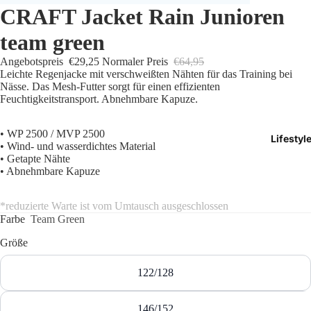
CRAFT Jacket Rain Junioren
Trikots
team green
Shorts
Angebotspreis
€29,25
Normaler Preis
€64,95
Leichte Regenjacke mit verschweißten Nähten für das Training bei
Traini
Nässe. Das Mesh-Futter sorgt für einen effizienten
Feuchtigkeitstransport. Abnehmbare Kapuze.
Traini
• WP 2500 / MVP 2500
Lifestyl
Stutze
• Wind- und wasserdichtes Material
• Getapte Nähte
• Abnehmbare Kapuze
Funkt
Präsen
*reduzierte Warte ist vom Umtausch ausgeschlossen
Farbe
Team Green
Jacken
Größe
Torwar
122/128
Schied
146/152