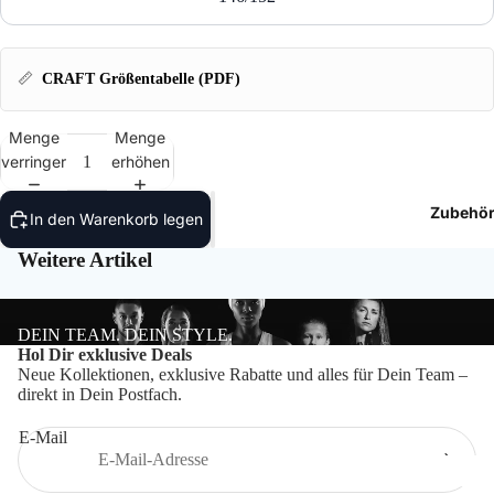
T-Shir
Polos
📏
CRAFT Größentabelle (PDF)
Hoodie
Menge
Menge
verringern
erhöhen
Jacken
Zubehö
In den Warenkorb legen
Hosen
Weitere Artikel
Shorts
DEIN TEAM. DEIN STYLE.
Datenschutzerklärung
Hol Dir exklusive Deals
Neue Kollektionen, exklusive Rabatte und alles für Dein Team –
Impressum
direkt in Dein Postfach.
Widerrufsrecht
E-Mail
Kontaktinformationen
AGB