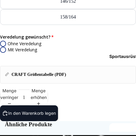
146/152
Tasch
158/164
Rucks
Mütze
Veredelung gewünscht?
Ohne Veredelung
Caps
Mit Veredelung
Sportausrüs
Access
📏
CRAFT Größentabelle (PDF)
Menge
Menge
verringern
erhöhen
In den Warenkorb legen
Ähnliche Produkte