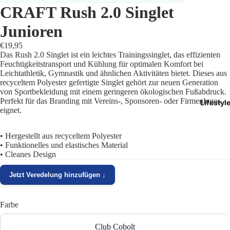
CRAFT Rush 2.0 Singlet
Trikots
Junioren
Shorts
€19,95
Das Rush 2.0 Singlet ist ein leichtes Trainingssinglet, das effizienten
Traini
Feuchtigkeitstransport und Kühlung für optimalen Komfort bei
Leichtathletik, Gymnastik und ähnlichen Aktivitäten bietet. Dieses aus
recyceltem Polyester gefertigte Singlet gehört zur neuen Generation
Traini
von Sportbekleidung mit einem geringeren ökologischen Fußabdruck.
Perfekt für das Branding mit Vereins-, Sponsoren- oder Firmenlogos
Lifestyl
Stutze
eignet.
Funkt
• Hergestellt aus recyceltem Polyester
• Funktionelles und elastisches Material
Präsen
• Cleanes Design
Jacken
Jetzt Veredelung hinzufügen ↓
Torwar
Farbe
Schied
Club Cobolt