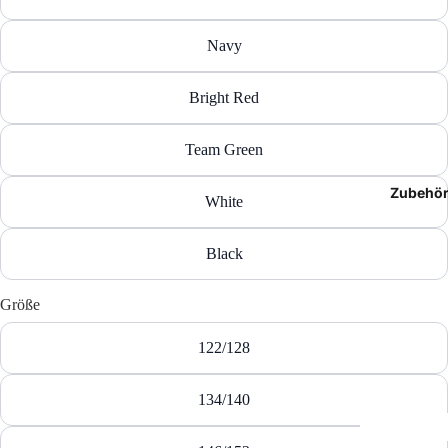
T-Shir
Navy
Polos
Bright Red
Hoodie
Team Green
Jacken
Zubehö
Hosen
White
Shorts
Black
Größe
122/128
134/140