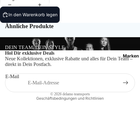
Bälle
In den Warenkorb legen
Ballzu
Ähnliche Produkte
Schied
DEIN TEAM. DEIN STYLE.
Datenschutzerklärung
Hol Dir exklusive Deals
Marken
Neue Kollektionen, exklusive Rabatte und alles für Dein Team –
Impressum
direkt in Dein Postfach.
Widerrufsrecht
E-Mail
Kontaktinformationen
AGB
© 2026
delamo teamsports
Geschäftsbedingungen und Richtlinien
Craft