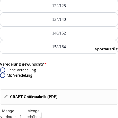
Tasch
122/128
Rucks
134/140
Mütze
146/152
Caps
158/164
Sportausrüs
Access
Veredelung gewünscht?
Ohne Veredelung
Mit Veredelung
📏
CRAFT Größentabelle (PDF)
Menge
Menge
verringern
erhöhen