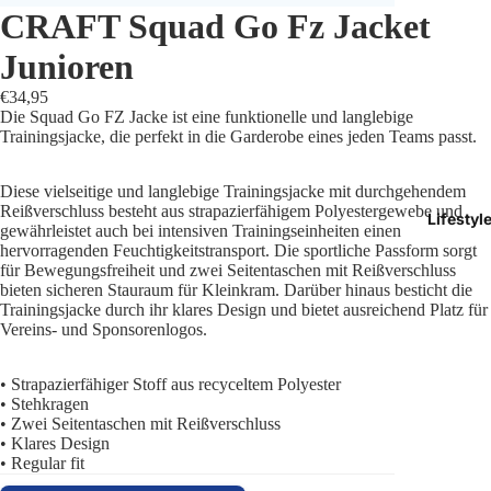
CRAFT Squad Go Fz Jacket
Trikots
Junioren
Shorts
€34,95
Die Squad Go FZ Jacke ist eine funktionelle und langlebige
Traini
Trainingsjacke, die perfekt in die Garderobe eines jeden Teams passt.
Traini
Diese vielseitige und langlebige Trainingsjacke mit durchgehendem
Reißverschluss besteht aus strapazierfähigem Polyestergewebe und
Lifestyl
Stutze
gewährleistet auch bei intensiven Trainingseinheiten einen
hervorragenden Feuchtigkeitstransport. Die sportliche Passform sorgt
für Bewegungsfreiheit und zwei Seitentaschen mit Reißverschluss
Funkt
bieten sicheren Stauraum für Kleinkram. Darüber hinaus besticht die
Trainingsjacke durch ihr klares Design und bietet ausreichend Platz für
Präsen
Vereins- und Sponsorenlogos.
Jacken
• Strapazierfähiger Stoff aus recyceltem Polyester
• Stehkragen
Torwar
• Zwei Seitentaschen mit Reißverschluss
• Klares Design
• Regular fit
Schied