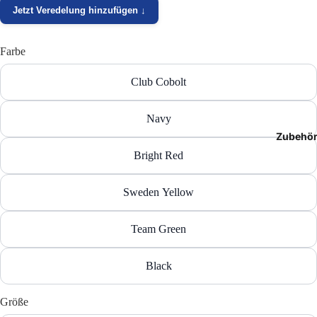
Jetzt Veredelung hinzufügen ↓
T-Shir
Polos
Farbe
Hoodie
Club Cobolt
Jacken
Navy
Zubehö
Hosen
Bright Red
Shorts
Sweden Yellow
Team Green
Black
Größe