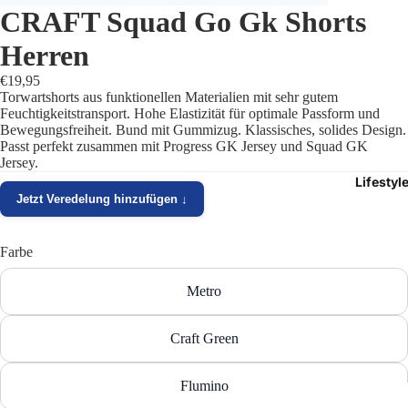
CRAFT Squad Go Gk Shorts
Trikots
Herren
Shorts
€19,95
Torwartshorts aus funktionellen Materialien mit sehr gutem
Traini
Feuchtigkeitstransport. Hohe Elastizität für optimale Passform und
Bewegungsfreiheit. Bund mit Gummizug. Klassisches, solides Design.
Passt perfekt zusammen mit Progress GK Jersey und Squad GK
Traini
Jersey.
Lifestyl
Stutze
Jetzt Veredelung hinzufügen ↓
Funkt
Farbe
Präsen
Metro
Jacken
Craft Green
Torwar
Flumino
Schied