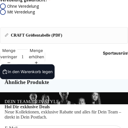
Tasch
Ohne Veredelung
Mit Veredelung
Rucks
Mütze
📏
CRAFT Größentabelle (PDF)
Caps
Menge
Menge
Sportausrüs
Access
verringern
erhöhen
In den Warenkorb legen
Ähnliche Produkte
DEIN TEAM. DEIN STYLE.
Datenschutzerklärung
Hol Dir exklusive Deals
Neue Kollektionen, exklusive Rabatte und alles für Dein Team –
Impressum
direkt in Dein Postfach.
Widerrufsrecht