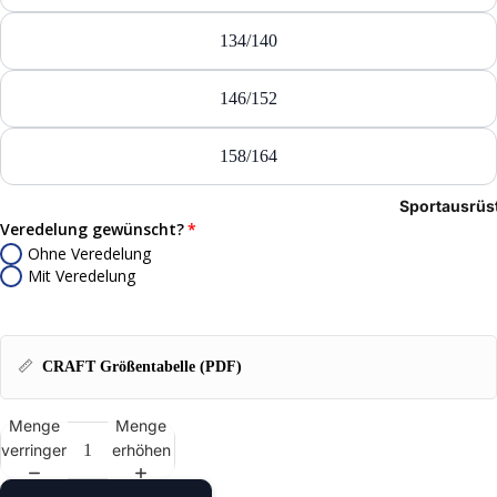
Tasch
134/140
Rucks
146/152
Mütze
158/164
Caps
Sportausrüs
Access
Veredelung gewünscht?
Ohne Veredelung
Mit Veredelung
📏
CRAFT Größentabelle (PDF)
Menge
Menge
verringern
erhöhen