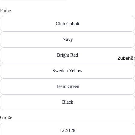
T-Shir
Farbe
Polos
Club Cobolt
Hoodie
Navy
Jacken
Bright Red
Zubehö
Hosen
Sweden Yellow
Shorts
Team Green
Black
Größe
122/128