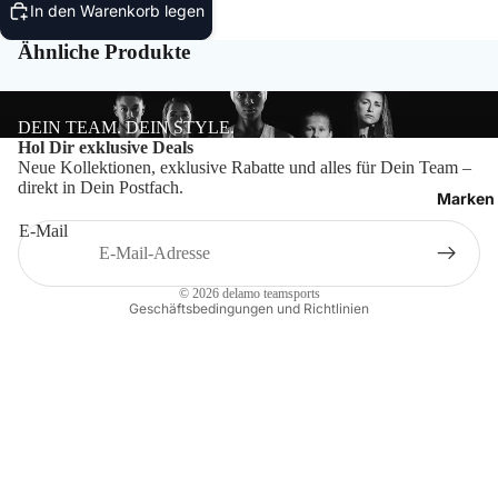
Bälle
In den Warenkorb legen
Ähnliche Produkte
Ballzu
Schied
DEIN TEAM. DEIN STYLE.
Datenschutzerklärung
Hol Dir exklusive Deals
Neue Kollektionen, exklusive Rabatte und alles für Dein Team –
Impressum
direkt in Dein Postfach.
Marken
Widerrufsrecht
E-Mail
Kontaktinformationen
AGB
© 2026
delamo teamsports
Geschäftsbedingungen und Richtlinien
Craft