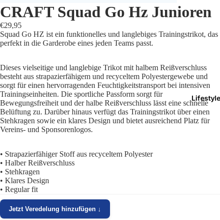
CRAFT Squad Go Hz Junioren
Trikots
€29,95
Squad Go HZ ist ein funktionelles und langlebiges Trainingstrikot, das
Shorts
perfekt in die Garderobe eines jeden Teams passt.
Traini
Dieses vielseitige und langlebige Trikot mit halbem Reißverschluss
besteht aus strapazierfähigem und recyceltem Polyestergewebe und
Traini
sorgt für einen hervorragenden Feuchtigkeitstransport bei intensiven
Trainingseinheiten. Die sportliche Passform sorgt für
Lifestyl
Stutze
Bewegungsfreiheit und der halbe Reißverschluss lässt eine schnelle
Belüftung zu. Darüber hinaus verfügt das Trainingstrikot über einen
Stehkragen sowie ein klares Design und bietet ausreichend Platz für
Funkt
Vereins- und Sponsorenlogos.
Präsen
• Strapazierfähiger Stoff aus recyceltem Polyester
• Halber Reißverschluss
Jacken
• Stehkragen
• Klares Design
• Regular fit
Torwar
Jetzt Veredelung hinzufügen ↓
Schied