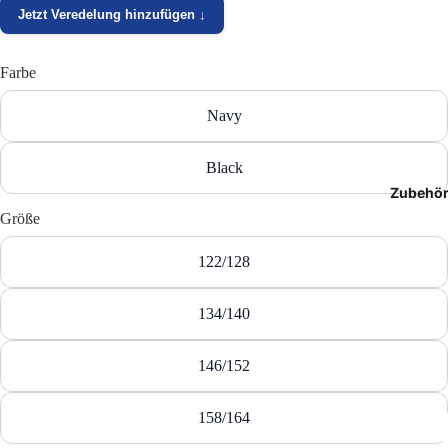
Jetzt Veredelung hinzufügen ↓
T-Shir
Polos
Farbe
Hoodie
Navy
Jacken
Black
Zubehö
Hosen
Größe
Shorts
122/128
134/140
146/152
158/164