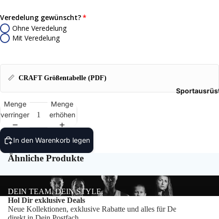
Tasch
Veredelung gewünscht?
Ohne Veredelung
Rucks
Mit Veredelung
Mütze
Caps
📏
CRAFT Größentabelle (PDF)
Sportausrüs
Access
Menge
Menge
verringern
erhöhen
In den Warenkorb legen
Ähnliche Produkte
DEIN TEAM. DEIN STYLE.
Datenschutzerklärung
Hol Dir exklusive Deals
Neue Kollektionen, exklusive Rabatte und alles für Dein Team –
Impressum
direkt in Dein Postfach.