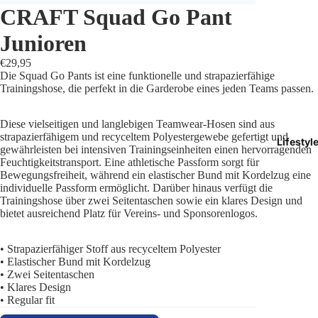
CRAFT Squad Go Pant
Trikots
Junioren
Shorts
€29,95
Die Squad Go Pants ist eine funktionelle und strapazierfähige
Traini
Trainingshose, die perfekt in die Garderobe eines jeden Teams passen.
Traini
Diese vielseitigen und langlebigen Teamwear-Hosen sind aus
strapazierfähigem und recyceltem Polyestergewebe gefertigt und
Lifestyl
Stutze
gewährleisten bei intensiven Trainingseinheiten einen hervorragenden
Feuchtigkeitstransport. Eine athletische Passform sorgt für
Bewegungsfreiheit, während ein elastischer Bund mit Kordelzug eine
Funkt
individuelle Passform ermöglicht. Darüber hinaus verfügt die
Trainingshose über zwei Seitentaschen sowie ein klares Design und
Präsen
bietet ausreichend Platz für Vereins- und Sponsorenlogos.
Jacken
• Strapazierfähiger Stoff aus recyceltem Polyester
• Elastischer Bund mit Kordelzug
Torwar
• Zwei Seitentaschen
• Klares Design
• Regular fit
Schied