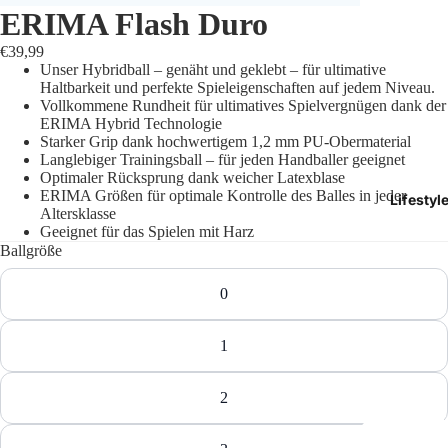
ERIMA Flash Duro
Trikots
€39,99
Unser Hybridball – genäht und geklebt – für ultimative
Shorts
Haltbarkeit und perfekte Spieleigenschaften auf jedem Niveau.
Vollkommene Rundheit für ultimatives Spielvergnügen dank der
Traini
ERIMA Hybrid Technologie
Starker Grip dank hochwertigem 1,2 mm PU-Obermaterial
Langlebiger Trainingsball – für jeden Handballer geeignet
Traini
Optimaler Rücksprung dank weicher Latexblase
ERIMA Größen für optimale Kontrolle des Balles in jeder
Lifestyl
Stutze
Altersklasse
Geeignet für das Spielen mit Harz
Ballgröße
Funkt
0
Präsen
Jacken
1
Torwar
2
Schied