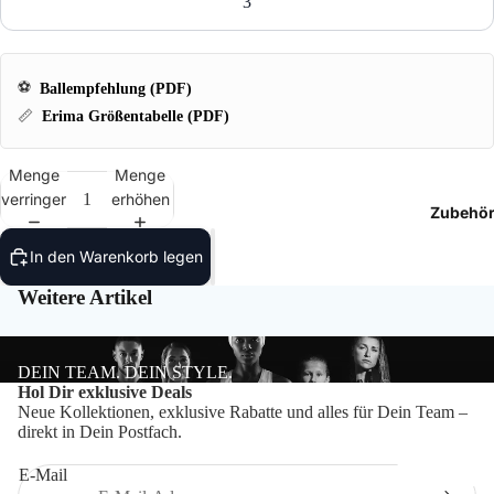
3
T-Shir
Polos
⚽
Ballempfehlung (PDF)
📏
Erima Größentabelle (PDF)
Hoodie
Jacken
Menge
Menge
verringern
erhöhen
Zubehö
Hosen
In den Warenkorb legen
Shorts
Weitere Artikel
DEIN TEAM. DEIN STYLE.
Datenschutzerklärung
Hol Dir exklusive Deals
Neue Kollektionen, exklusive Rabatte und alles für Dein Team –
Impressum
direkt in Dein Postfach.
Widerrufsrecht
E-Mail
Kontaktinformationen