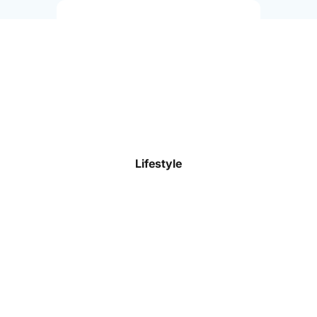
Trikots
Shorts
Trainingsoberteile
Trainingshosen
Stutzen & Socken
Lifestyle
Funktionswäsche
Präsentationskleidung
Jacken & Westen
Torwart