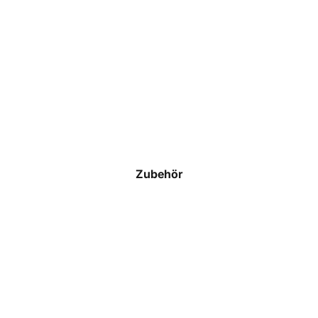
Schiedsrichter
T-Shirts
Polos
Hoodies & Sweatshirts
Jacken & Westen
Hosen
Zubehör
Shorts