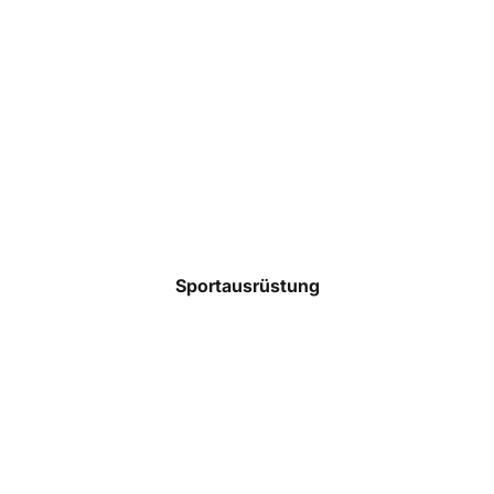
Taschen
Rucksäcke
Mützen
Caps
Accessoires
Sportausrüstung