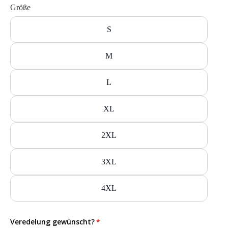
Größe
S
M
L
XL
2XL
3XL
4XL
Veredelung gewünscht?