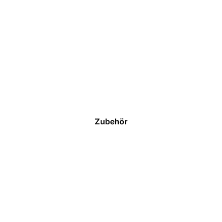
Schiedsrichter
T-Shirts
Polos
Hoodies & Sweatshirts
Jacken & Westen
Hosen
Zubehör
Shorts