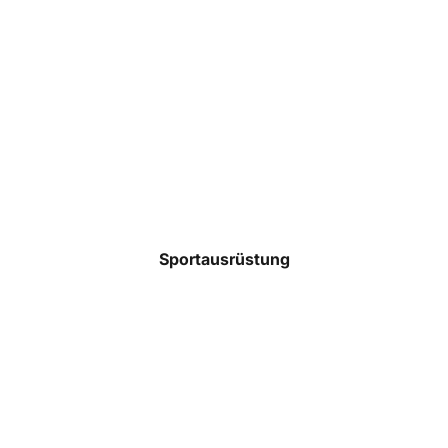
Taschen
Rucksäcke
Mützen
Caps
Accessoires
Sportausrüstung