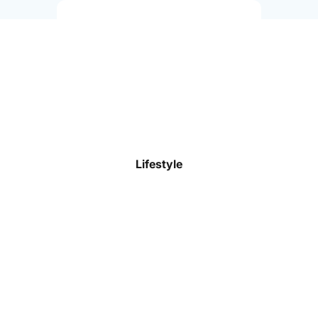
Trikots
Shorts
Trainingsoberteile
Trainingshosen
Stutzen & Socken
Lifestyle
Funktionswäsche
Präsentationskleidung
Jacken & Westen
Torwart