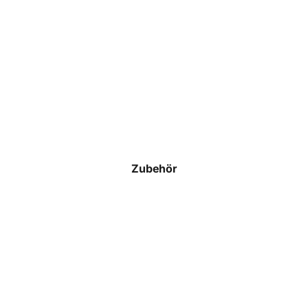
Schiedsrichter
T-Shirts
Polos
Hoodies & Sweatshirts
Jacken & Westen
Hosen
Zubehör
Shorts