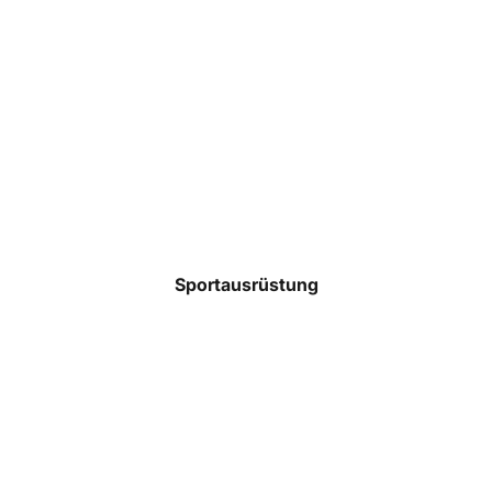
Taschen
Rucksäcke
Mützen
Caps
Accessoires
Sportausrüstung