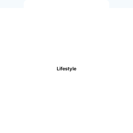
Trikots
Shorts
Trainingsoberteile
Trainingshosen
Stutzen & Socken
Lifestyle
Funktionswäsche
Präsentationskleidung
Jacken & Westen
Torwart