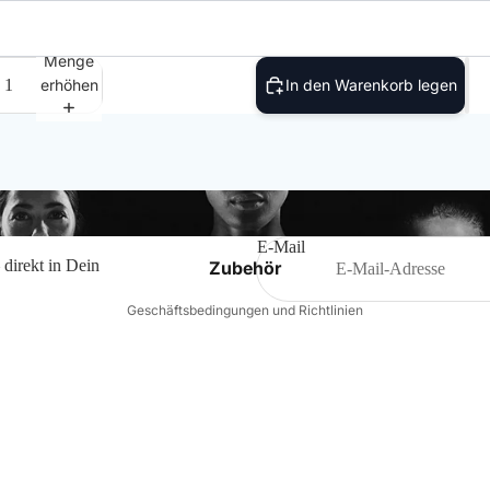
Schiedsrichter
Wappen
Menge
T-Shirts
n
erhöhen
In den Warenkorb legen
Polos
Datenschutzerklärung
Hoodies & Sweatshirts
Impressum
Widerrufsrecht
Jacken & Westen
Kontaktinformationen
E-Mail
Hosen
 direkt in Dein
Zubehör
AGB
Geschäftsbedingungen und Richtlinien
Shorts