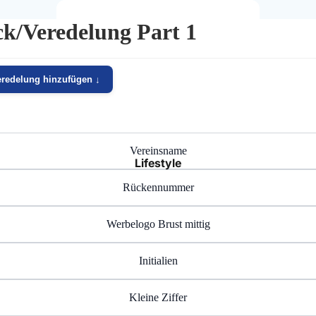
k/Veredelung Part 1
Trikots
Shorts
eredelung hinzufügen ↓
Trainingsoberteile
Trainingshosen
Vereinsname
Stutzen & Socken
Lifestyle
Rückennummer
Funktionswäsche
Präsentationskleidung
Werbelogo Brust mittig
Jacken & Westen
Initialien
Torwart
Kleine Ziffer