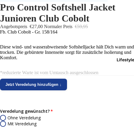
Pro Control Softshell Jacket
Trikots
Junioren Club Cobolt
Shorts
Angebotspreis
€27,00
Normaler Preis
€59,95
Fb. Club Cobolt - Gr. 158/164
Traini
Diese wind- und wasserabweisende Softshelljacke hält Dich warm und
Traini
trocken. Die gebürstete Innenseite sorgt für zusätzliche Isolierung und
Komfort.
Lifestyl
Stutze
*reduzierte Warte ist vom Umtausch ausgeschlossen
Funkt
Jetzt Veredelung hinzufügen ↓
Präsen
Jacken
Veredelung gewünscht?
Torwar
Ohne Veredelung
Mit Veredelung
Schied