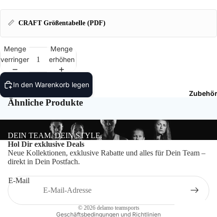
T-Shir
📏
CRAFT Größentabelle (PDF)
Polos
Menge
Menge
Hoodie
verringern
erhöhen
Jacken
In den Warenkorb legen
Zubehö
Hosen
Ähnliche Produkte
Shorts
DEIN TEAM. DEIN STYLE.
Datenschutzerklärung
Hol Dir exklusive Deals
Neue Kollektionen, exklusive Rabatte und alles für Dein Team –
Impressum
direkt in Dein Postfach.
Widerrufsrecht
E-Mail
Kontaktinformationen
AGB
© 2026
delamo teamsports
Geschäftsbedingungen und Richtlinien