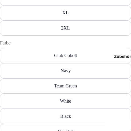
T-Shir
XL
Polos
2XL
Hoodie
Farbe
Jacken
Club Cobolt
Zubehö
Hosen
Navy
Shorts
Team Green
White
Black