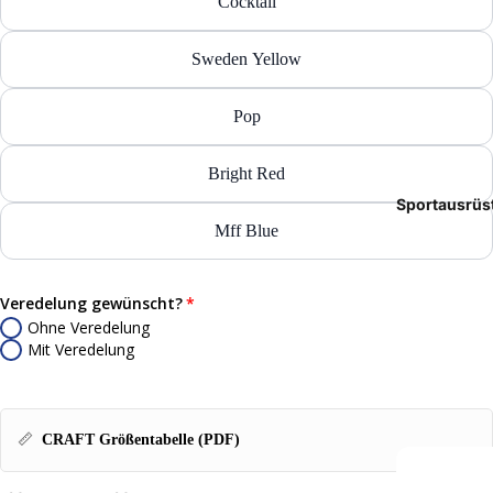
Cocktail
Tasch
Sweden Yellow
Rucks
Mütze
Pop
Caps
Bright Red
Sportausrüs
Access
Mff Blue
Veredelung gewünscht?
Ohne Veredelung
Mit Veredelung
📏
CRAFT Größentabelle (PDF)