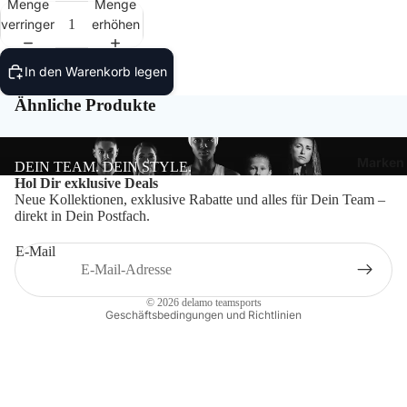
Menge
Menge
Bälle
verringern
erhöhen
Ballzu
In den Warenkorb legen
Schied
Ähnliche Produkte
Marken
DEIN TEAM. DEIN STYLE.
Datenschutzerklärung
Hol Dir exklusive Deals
Neue Kollektionen, exklusive Rabatte und alles für Dein Team –
Impressum
direkt in Dein Postfach.
Widerrufsrecht
E-Mail
Kontaktinformationen
AGB
© 2026
delamo teamsports
Geschäftsbedingungen und Richtlinien
Craft