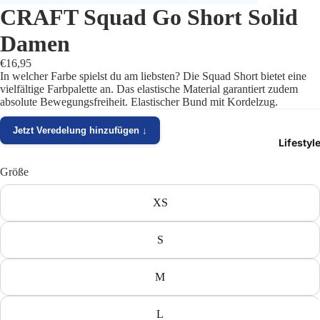
CRAFT Squad Go Short Solid
Trikots
Damen
Shorts
€16,95
In welcher Farbe spielst du am liebsten? Die Squad Short bietet eine
Traini
vielfältige Farbpalette an. Das elastische Material garantiert zudem
absolute Bewegungsfreiheit. Elastischer Bund mit Kordelzug.
Traini
Jetzt Veredelung hinzufügen ↓
Lifestyl
Stutze
Größe
Funkt
XS
Präsen
S
Jacken
Torwar
M
Schied
L