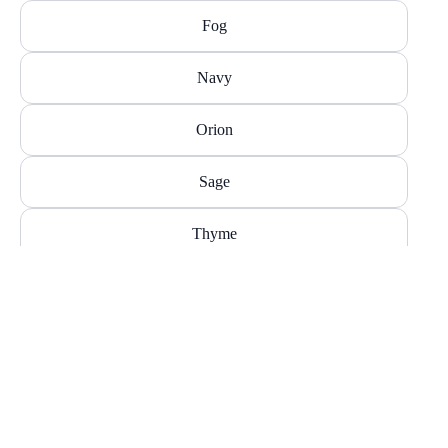
Fog
Navy
Orion
Sage
Thyme
Black
orb legen
Charcoal
Größe
XXS