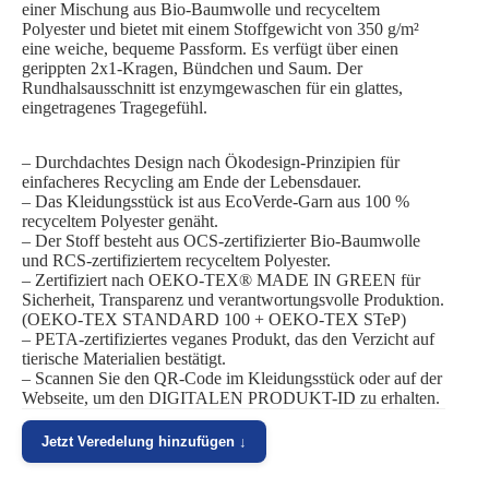
einer Mischung aus Bio-Baumwolle und recyceltem
Polyester und bietet mit einem Stoffgewicht von 350 g/m²
eine weiche, bequeme Passform. Es verfügt über einen
gerippten 2x1-Kragen, Bündchen und Saum. Der
Rundhalsausschnitt ist enzymgewaschen für ein glattes,
eingetragenes Tragegefühl.
– Durchdachtes Design nach Ökodesign-Prinzipien für
einfacheres Recycling am Ende der Lebensdauer.
– Das Kleidungsstück ist aus EcoVerde-Garn aus 100 %
recyceltem Polyester genäht.
– Der Stoff besteht aus OCS-zertifizierter Bio-Baumwolle
und RCS-zertifiziertem recyceltem Polyester.
– Zertifiziert nach OEKO-TEX® MADE IN GREEN für
Sicherheit, Transparenz und verantwortungsvolle Produktion.
(OEKO-TEX STANDARD 100 + OEKO-TEX STeP)
– PETA-zertifiziertes veganes Produkt, das den Verzicht auf
tierische Materialien bestätigt.
– Scannen Sie den QR-Code im Kleidungsstück oder auf der
Webseite, um den DIGITALEN PRODUKT-ID zu erhalten.
Jetzt Veredelung hinzufügen ↓