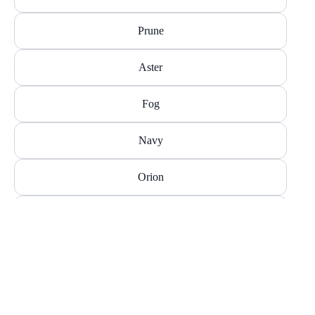
Prune
Aster
Fog
Navy
Orion
Sage
orb legen
Thyme
Black