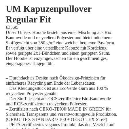
UM Kapuzenpullover
Regular Fit
€35,95
Unser Unisex-Hoodie besteht aus einer Mischung aus Bio-
Baumwolle und recyceltem Polyester und bietet mit einem
Stoffgewicht von 350 g/m² eine weiche, bequeme Passform.
Er verfügt über eine verstellbare Kapuze mit Kordelzug
sowie gerippte 2x1-Bündchen und einen gerippten Saum.
Der Hoodie ist enzymgewaschen für ein geschmeidiges,
eingetragenes Tragegefühl.
– Durchdachtes Design nach Ökodesign-Prinzipien für
einfacheres Recycling am Ende der Lebensdauer.
– Das Kleidungsstück ist aus EcoVerde-Garn aus 100 %
recyceltem Polyester genäht.
– Der Stoff besteht aus OCS-zertifizierter Bio-Baumwolle
und RCS-zertifiziertem recyceltem Polyester.
– Zertifiziert nach OEKO-TEX® MADE IN GREEN für
Sicherheit, Transparenz und verantwortungsvolle Produktion.
(OEKO-TEX STANDARD 100 + OEKO-TEX STeP)
– PETA-zertifiziertes veganes Produkt, das den Verzicht auf